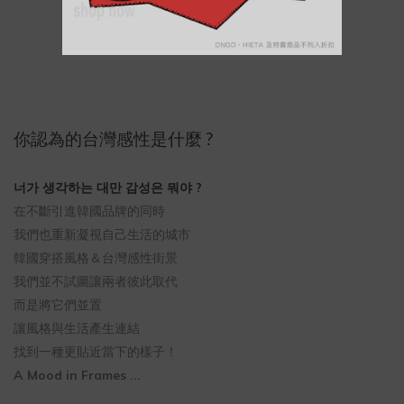
你認為的台灣感性是什麼 ?
너가 생각하는 대만 감성은 뭐야 ?
在不斷引進韓國品牌的同時
我們也重新凝視自己生活的城市
韓國穿搭風格＆台灣感性街景
我們並不試圖讓兩者彼此取代
而是將它們並置
讓風格與生活產生連結
找到一種更貼近當下的樣子！
A Mood in Frames ...