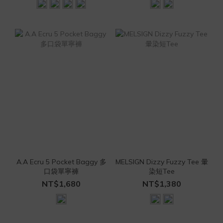
A.A Ecru 5 Pocket Baggy 多
MELSIGN Dizzy Fuzzy Tee 暈
口袋單寧褲
染短Tee
NT$1,680
NT$1,380