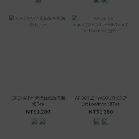
ORDINARY 素描鯨魚航海圖
APOSTLE "WEOUTHERE"
短Tee
1st Location 短Tee
NT$1,280
NT$1,280