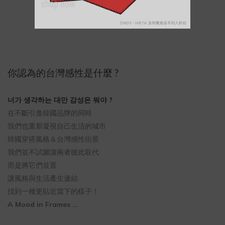
你認為的台灣感性是什麼 ?
너가 생각하는 대만 감성은 뭐야 ?
在不斷引進韓國品牌的同時
我們也重新凝視自己生活的城市
韓國穿搭風格＆台灣感性街景
我們並不試圖讓兩者彼此取代
而是將它們並置
讓風格與生活產生連結
找到一種更貼近當下的樣子！
A Mood in Frames ...