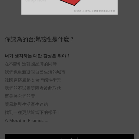
你認為的台灣感性是什麼 ?
너가 생각하는 대만 감성은 뭐야 ?
在不斷引進韓國品牌的同時
我們也重新凝視自己生活的城市
韓國穿搭風格＆台灣感性街景
我們並不試圖讓兩者彼此取代
而是將它們並置
讓風格與生活產生連結
找到一種更貼近當下的樣子！
A Mood in Frames ...