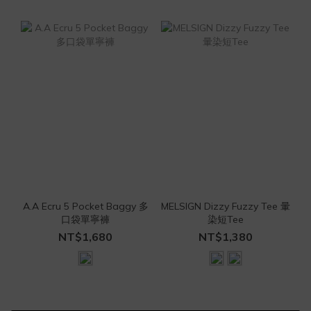
A.A Ecru 5 Pocket Baggy 多
MELSIGN Dizzy Fuzzy Tee 暈
口袋單寧褲
染短Tee
NT$1,680
NT$1,380