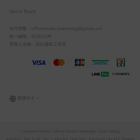
Get In Touch
合作聯繫：offsetstudio.marketing@gmail.com
統一編號：92301398
營業人名稱：諾比服裝工作室
繁體中文
Company Name : Offset Studio Manager : Zack Wang
Address : Rm. 5, 5F., No. 1, Keji Rd., Dali Dist., Taichung City 412, Taiwan