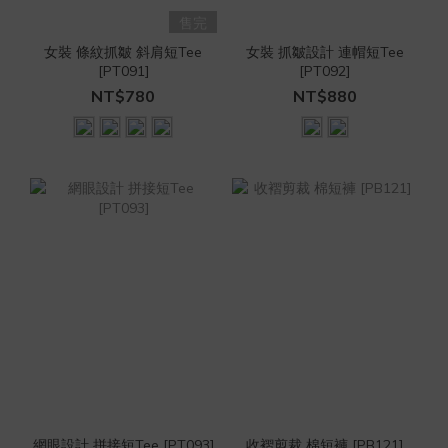
售完
女裝 條紋抓皺 斜肩短Tee
女裝 抓皺設計 連帽短Tee
[PT091]
[PT092]
NT$780
NT$880
網眼設計 拼接短Tee [PT093]
收褶剪裁 棉短褲 [PB121]