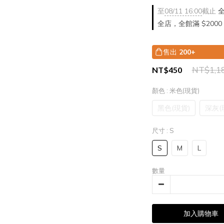
至
08/11 16:00
截止
全
全店，全館滿 $2000
售出
200+
NT$1,1
NT$450
顏色
: 米色(現貨)
黑色(現貨)
深灰(
尺寸
: S
S
M
L
數量
加入購物車