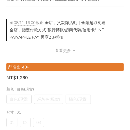
至
08/11 16:00
截止
全店，父親節活動｜全館超取免運
全店，指定付款方式(銀行轉帳/超商代碼/信用卡/LINE
PAY/APPLE PAY)再享2％折扣
查看更多
售出
40+
NT$1,280
顏色
: 白色(現貨)
白色(現貨)
炭灰色(現貨)
橘色(現貨)
尺寸
: 01
01
02
03