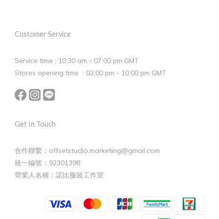
Customer Service
Service time : 10:30 am - 07:00 pm GMT
Stores opening time : 02:00 pm - 10:00 pm GMT
Get In Touch
合作聯繫：offsetstudio.marketing@gmail.com
統一編號：92301398
營業人名稱：諾比服裝工作室