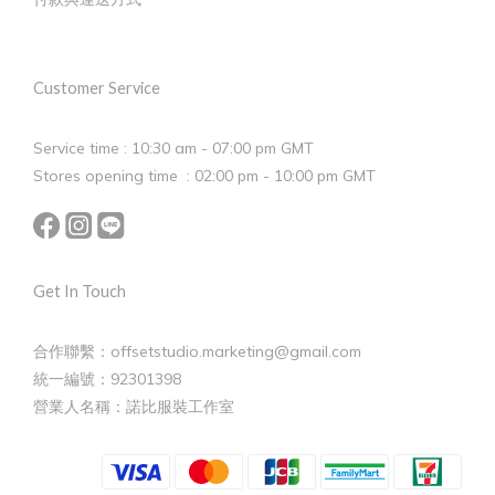
Customer Service
Service time : 10:30 am - 07:00 pm GMT
Stores opening time : 02:00 pm - 10:00 pm GMT
Get In Touch
合作聯繫：offsetstudio.marketing@gmail.com
統一編號：92301398
營業人名稱：諾比服裝工作室