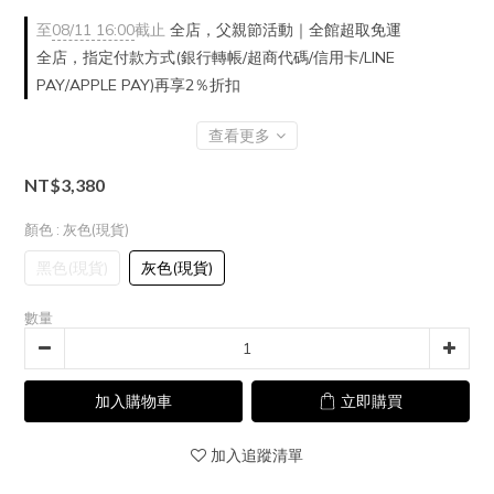
至
08/11 16:00
截止
全店，父親節活動｜全館超取免運
全店，指定付款方式(銀行轉帳/超商代碼/信用卡/LINE
PAY/APPLE PAY)再享2％折扣
查看更多
NT$3,380
顏色
: 灰色(現貨)
黑色(現貨)
灰色(現貨)
數量
加入購物車
立即購買
加入追蹤清單