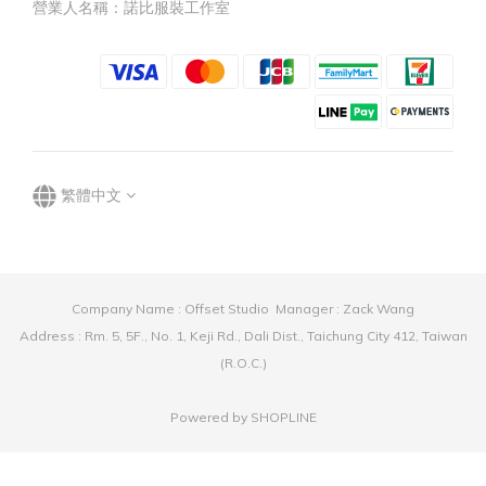
營業人名稱：諾比服裝工作室
繁體中文
Company Name : Offset Studio Manager : Zack Wang
Address : Rm. 5, 5F., No. 1, Keji Rd., Dali Dist., Taichung City 412, Taiwan
(R.O.C.)
Powered by SHOPLINE
立即購買