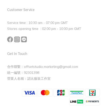
Customer Service
Service time : 10:30 am - 07:00 pm GMT
Stores opening time : 02:00 pm - 10:00 pm GMT
Get In Touch
合作聯繫：offsetstudio.marketing@gmail.com
統一編號：92301398
營業人名稱：諾比服裝工作室