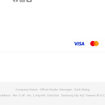
Company Name : Offset Studio Manager : Zack Wang
ddress : Rm. 5, 5F., No. 1, Keji Rd., Dali Dist., Taichung City 412, Taiwan (R.O.C