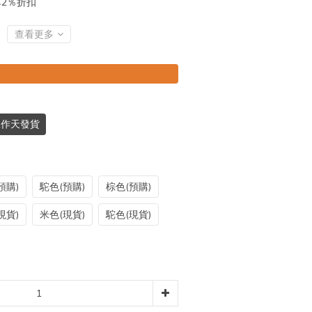
再享2％折扣
查看更多
個工作天發貨
預購)
駝色(預購)
棕色(預購)
現貨)
米色(現貨)
駝色(現貨)