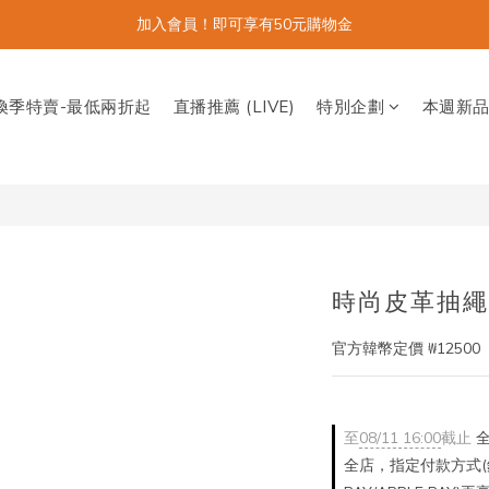
加入會員！即可享有50元購物金
換季特賣-最低兩折起
直播推薦 (LIVE)
特別企劃
本週新
時尚皮革抽繩腰
官方韓幣定價 ₩12500
至
08/11 16:00
截止
全
全店，指定付款方式(銀