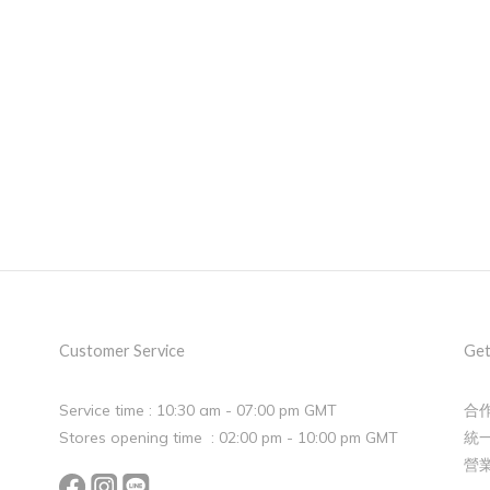
Customer Service
Get
Service time : 10:30 am - 07:00 pm GMT
合作
Stores opening time : 02:00 pm - 10:00 pm GMT
統一
營