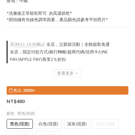
產地：中國
*洗滌後正常晾乾即可, 勿高溫烘乾*
*因拍攝有光線色調等因素，產品顏色請參考平拍照片*
至
08/11 16:00
截止
全店，父親節活動｜全館超取免運
全店，指定付款方式(銀行轉帳/超商代碼/信用卡/LINE
PAY/APPLE PAY)再享2％折扣
查看更多
售出
2000+
NT$480
顏色
: 黑色(現貨)
黑色(現貨)
白色(現貨)
深灰(現貨)
黑色(預購)