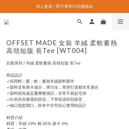
加入會員！即可享有50元購物金
OFFSET MADE 女裝 羊絨 柔軟蓄熱
高領短版 長Tee [WT004]
自製系列 / 羊絨 柔軟蓄熱 高領短版 長Tee
商品設計
✓採用輕；暖；軟；蓄熱羊絨面料製作
✓面料含有萊卡成分，彈力佳，單穿打底都非常適合
✓面料經高速反覆摩擦測試，非常不易起毛球
✓白色存在微透的狀況，下單前請特別留意
✓袖口指套開口，秋冬中非常貼心實用的設計
材質介紹
材質：羊絨 29% 棉 65% 萊卡 6%