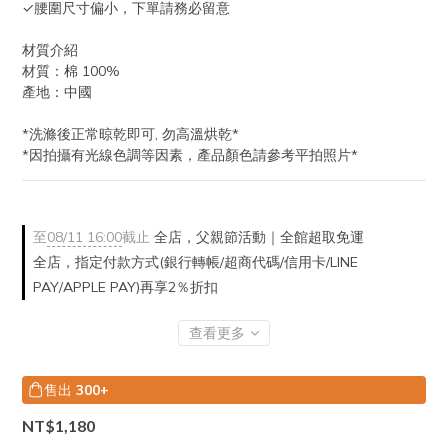
✓腰圍尺寸偏小，下單請務必留意
材質介紹
材質：棉 100%
產地：中國
*洗滌後正常晾乾即可, 勿高溫烘乾*
*因拍攝有光線色調等因素，產品顏色請參考平拍照片*
至
08/11 16:00
截止
全店，父親節活動｜全館超取免運
全店，指定付款方式(銀行轉帳/超商代碼/信用卡/LINE
PAY/APPLE PAY)再享2％折扣
查看更多
售出
300+
NT$1,180