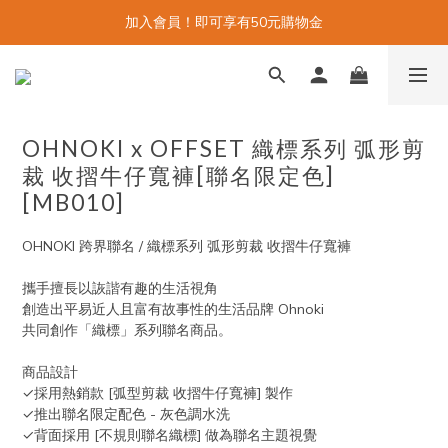
加入會員！即可享有50元購物金
OHNOKI x OFFSET 織標系列 弧形剪
裁 收摺牛仔寬褲[聯名限定色]
[MB010]
OHNOKI 跨界聯名 / 織標系列 弧形剪裁 收摺牛仔寬褲
攜手擅長以詼諧有趣的生活視角
創造出平易近人且富有故事性的生活品牌 Ohnoki
共同創作「織標」系列聯名商品。
商品設計
✓採用熱銷款 [弧型剪裁 收摺牛仔寬褲] 製作
✓推出聯名限定配色 - 灰色調水洗
✓背面採用 [不規則聯名織標] 做為聯名主題視覺