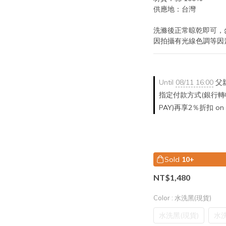
供應地：台灣
洗滌後正常晾乾即可，
因拍攝有光線色調等因
Until
08/11 16:00
父親
指定付款方式(銀行轉帳/
PAY)再享2％折扣 on o
Sold
10+
NT$1,480
Color
: 水洗黑(現貨)
水洗黑(現貨)
水洗