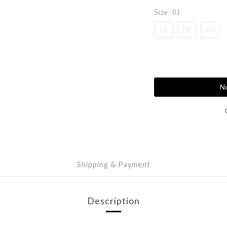
Size
: 01
01
02
03
No
Shipping & Payment
Description