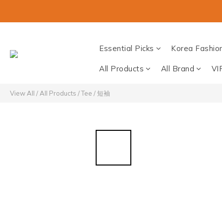
Essential Picks
Korea Fashio
All Products
All Brand
VI
View All
/
All Products
/
Tee / 短袖