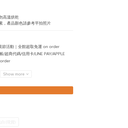
勿高溫烘乾
素，產品顏色請參考平拍照片
節活動｜全館超取免運 on order
超商代碼/信用卡/LINE PAY/APPLE
rder
Show more
白(現貨)