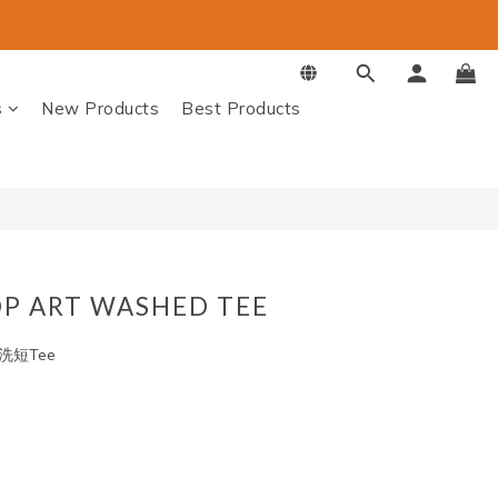
s
New Products
Best Products
OP ART WASHED TEE
 水洗短Tee