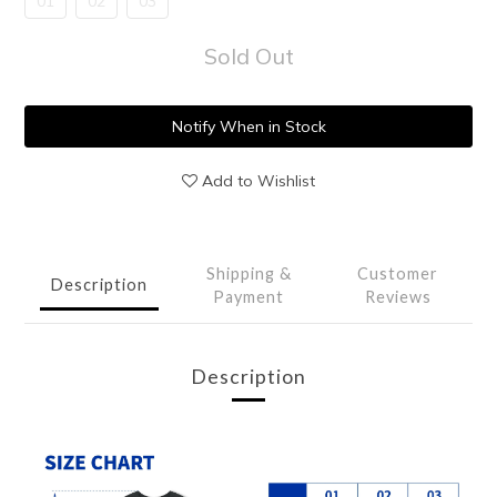
01
02
03
Sold Out
Notify When in Stock
Add to Wishlist
Shipping &
Customer
Description
Payment
Reviews
Description