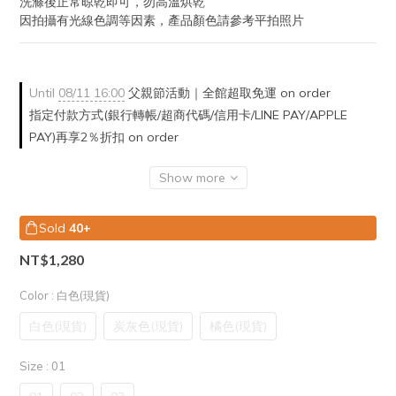
洗滌後正常晾乾即可，勿高溫烘乾
因拍攝有光線色調等因素，產品顏色請參考平拍照片
Until
08/11 16:00
父親節活動｜全館超取免運 on order
指定付款方式(銀行轉帳/超商代碼/信用卡/LINE PAY/APPLE
PAY)再享2％折扣 on order
Show more
Sold
40+
NT$1,280
Color
: 白色(現貨)
白色(現貨)
炭灰色(現貨)
橘色(現貨)
Size
: 01