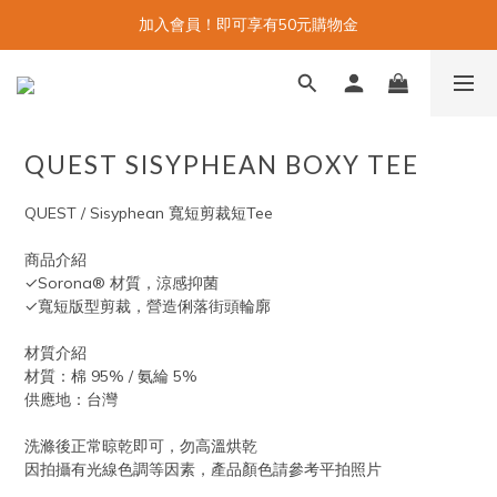
加入會員！即可享有50元購物金
QUEST SISYPHEAN BOXY TEE
QUEST / Sisyphean 寬短剪裁短Tee
商品介紹
✓Sorona® 材質，涼感抑菌
✓寬短版型剪裁，營造俐落街頭輪廓
材質介紹
材質：棉 95% / 氨綸 5%
供應地：台灣
洗滌後正常晾乾即可，勿高溫烘乾
因拍攝有光線色調等因素，產品顏色請參考平拍照片