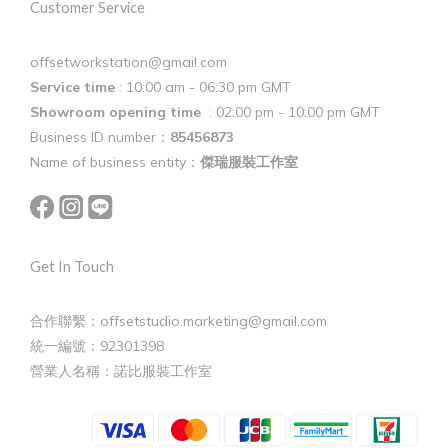
Customer Service
offsetworkstation@gmail.com
Service time
: 10:00 am - 06:30 pm GMT
Showroom opening time
: 02:00 pm - 10:00 pm GMT
Business ID number：
85456873
Name of business entity：
傑瑞服裝工作室
Get In Touch
合作聯繫：offsetstudio.marketing@gmail.com
統一編號：92301398
營業人名稱：諾比服裝工作室