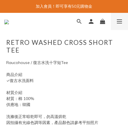
加入會員！即可享有50元購物金
RETRO WASHED CROSS SHORT
TEE
Raucohouse / 復古水洗十字短Tee
商品介紹
✓復古水洗面料
材質介紹
材質：棉 100%
供應地：韓國
洗滌後正常晾乾即可，勿高溫烘乾
因拍攝有光線色調等因素，產品顏色請參考平拍照片