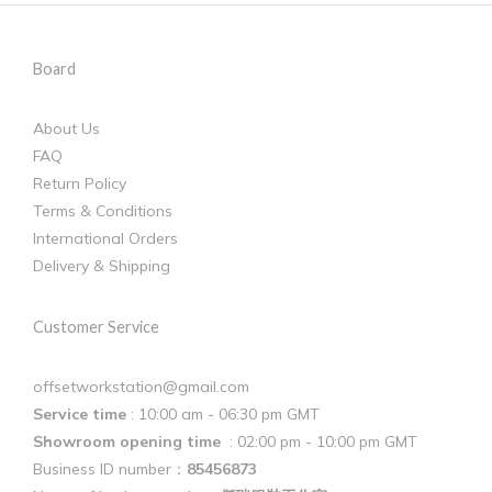
Board
About Us
FAQ
Return Policy
Terms & Conditions
International Orders
Delivery & Shipping
Customer Service
offsetworkstation@gmail.com
Service time
: 10:00 am - 06:30 pm GMT
Showroom opening time
: 02:00 pm - 10:00 pm GMT
Business ID number：
85456873