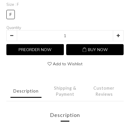
Size
: F
F
Quantity
PREORDER NOW
BUY NOW
Add to Wishlist
Shipping &
Customer
Description
Payment
Reviews
Description