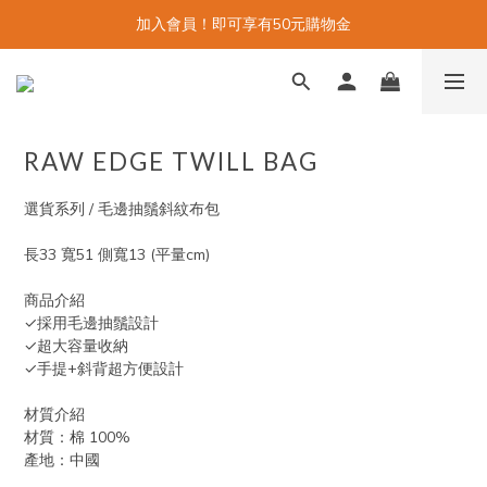
加入會員！即可享有50元購物金
RAW EDGE TWILL BAG
選貨系列 / 毛邊抽鬚斜紋布包
長33 寬51 側寬13 (平量cm)
商品介紹
✓採用毛邊抽鬚設計
✓超大容量收納
✓手提+斜背超方便設計
材質介紹
材質：棉 100%
產地：中國