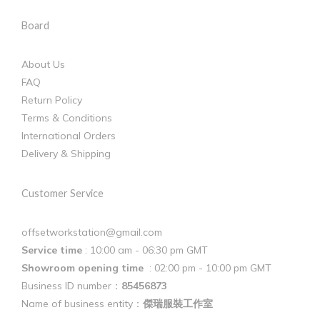
Board
About Us
FAQ
Return Policy
Terms & Conditions
International Orders
Delivery & Shipping
Customer Service
offsetworkstation@gmail.com
Service time
: 10:00 am - 06:30 pm GMT
Showroom opening time
: 02:00 pm - 10:00 pm GMT
Business ID number：
85456873
Name of business entity：
傑瑞服裝工作室