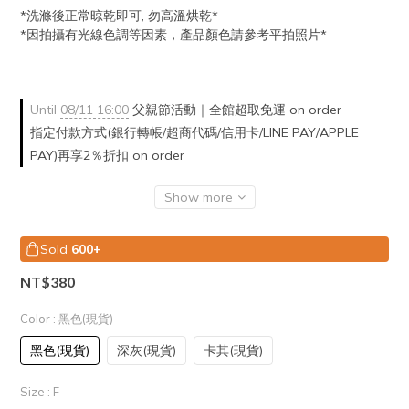
*洗滌後正常晾乾即可, 勿高溫烘乾*
*因拍攝有光線色調等因素，產品顏色請參考平拍照片*
Until
08/11 16:00
父親節活動｜全館超取免運 on order
指定付款方式(銀行轉帳/超商代碼/信用卡/LINE PAY/APPLE
PAY)再享2％折扣 on order
Show more
Sold
600+
NT$380
Color
: 黑色(現貨)
黑色(現貨)
深灰(現貨)
卡其(現貨)
Size
: F