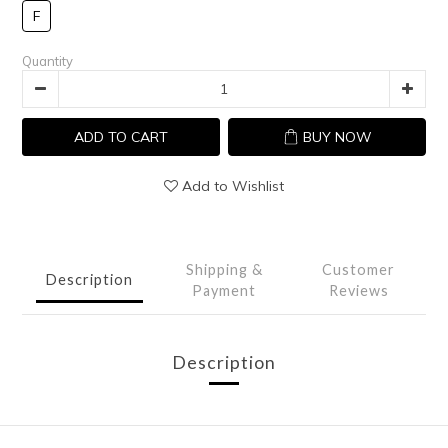
F
Quantity
ADD TO CART
BUY NOW
Add to Wishlist
Shipping &
Customer
Description
Payment
Reviews
Description