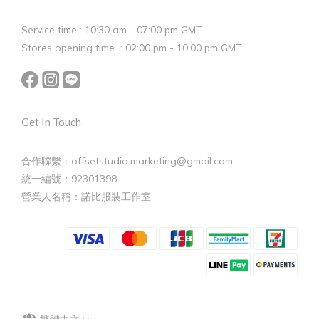
Service time : 10:30 am - 07:00 pm GMT
Stores opening time : 02:00 pm - 10:00 pm GMT
Get In Touch
合作聯繫：offsetstudio.marketing@gmail.com
統一編號：92301398
營業人名稱：諾比服裝工作室