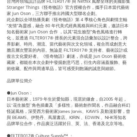
台灣跨領域設計品牌 FILTER017® 與 Netflix 風靡全球的美國影集
Stranger Things《怪奇物語》官方授權合作，攜手日本當代藝術
家 Jun Oson，三方聯手推出跨國大型聯名企劃。
此企劃以全球熱播美劇《怪奇物語》第 4 季核心角色與劇情主軸
“友情”為靈感，融合 80 年代美式經典風格與科幻元素，邀請日本
知名藝術家 Jun Oson 合作 ，以其“花生臉型”角色風格進行轉
化，並透過 FILTER017® 擅長的元素混合語彙加以設計整合，跨
界影劇、時尚、潮流、當代藝術與次文化領域，複合而成創意大
膽且層次豐富的內容。無論是 FILTER017® 支持者、藝術設計或
復古文化愛好者、《怪奇物語》劇迷，亦或是 Jun Oson 藝術收
藏家，都能在本次企劃中發掘創意巧思，衍生內容涵蓋服飾、藝
術收藏、配件與周邊單品，皆可感受到飽滿的誠意與細節。
品牌單位簡介
●Jun Oson：
日本藝術家，1979 年生於愛知縣，現居於鎌倉，自2005 年起，
以“花生臉型”角色插畫及「多樣性」藝術創作聞名，作品融合科幻
怪誕風格，深受西方藝術家James Jarvis、KAWS 及動漫影響，曾
與 BEAMS、伊勢丹、蔦屋書店、KIRIN 、EDWIN 、NHK等知名
品牌單位合作，作品廣泛活躍於日、英、法、香港及北京等地。
●FILTER017® Culture Supply™ ：