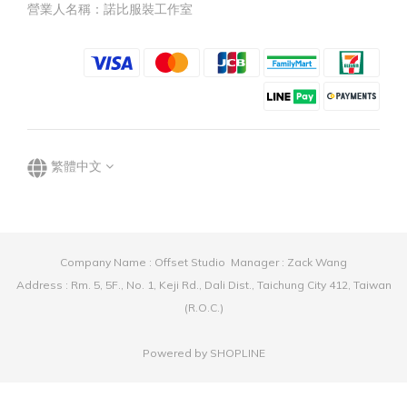
營業人名稱：諾比服裝工作室
繁體中文
Company Name : Offset Studio Manager : Zack Wang
Address : Rm. 5, 5F., No. 1, Keji Rd., Dali Dist., Taichung City 412, Taiwan
(R.O.C.)
Powered by SHOPLINE
立即購買