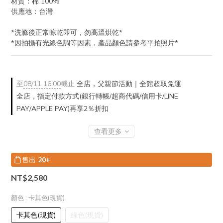
材質：棉 100%
供應地：台灣
*洗滌後正常晾乾即可，勿高溫烘乾*
*因拍攝有光線色調等因素，產品顏色請參考平拍照片*
至
08/11 16:00
截止
全店，父親節活動｜全館超取免運
全店，指定付款方式(銀行轉帳/超商代碼/信用卡/LINE
PAY/APPLE PAY)再享2％折扣
查看更多
售出
20+
NT$2,580
顏色
: 卡其色(現貨)
卡其色(現貨)
綠色(現貨)